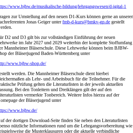
ttps://www.bjbw.de/musikalische-bildung/lehrgangswesen/d-igital-1
ragen zur Umstellung auf den neuen D1-Kurs können gerne an unsere
achreferenten Jonas Geiger unter
fmb-d-kurs@bmkv-gp.de
gestellt
erden.
ür D2 und D3 gilt bis zur vollständigen Einführung der neuen
ehrwerke im Jahr 2027 und 2029 weiterhin der komplette Stoffumfang
er Mannheimer Bläserschule. Diese Lehrwerke können beim BJBW-
hop der Bläserjugend Baden-Württemberg unter
ttp://www.bjbw-shop.de/
estellt werden. Die Mannheimer Bläserschule dient hierbei
leichermaßen als Lehr- und Arbeitsbuch für die Teilnehmer. Für die
raktische Prüfung gelten die Literaturlisten in der jeweils aktuellen
assung. Bei den Tonleitern und Dreiklängen gilt der auf den
iteraturlisten vermerkte Tonbereich. Weitere Infos hierzu auf der
omepage der Bläserjugend unter
ttps://www.bjbw.de/
uf der dortigen Download-Seite finden Sie neben den Literaturlisten
benso nützliche Informationen rund um die Lehrgangsvorbereitung wie
eispielsweise die Musterklausuren oder die aktuelle verbindliche