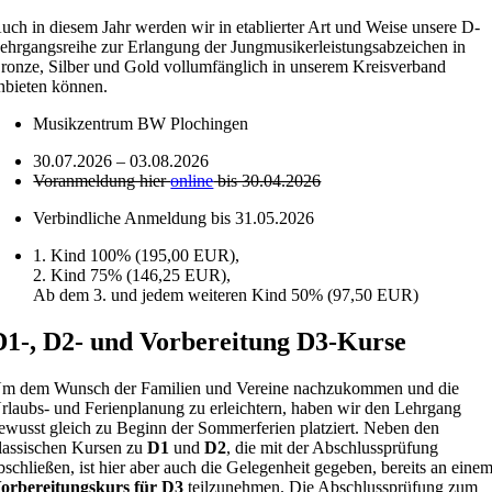
uch in diesem Jahr werden wir in etablierter Art und Weise unsere D-
ehrgangsreihe zur Erlangung der Jungmusikerleistungsabzeichen in
ronze, Silber und Gold vollumfänglich in unserem Kreisverband
nbieten können.
Musikzentrum BW Plochingen
30.07.2026 – 03.08.2026
Voranmeldung hier
online
bis 30.04.2026
Verbindliche Anmeldung bis 31.05.2026
1. Kind 100% (195,00 EUR),
2. Kind 75% (146,25 EUR),
Ab dem 3. und jedem weiteren Kind 50% (97,50 EUR)
D1-, D2- und Vorbereitung D3-Kurse
m dem Wunsch der Familien und Vereine nachzukommen und die
rlaubs- und Ferienplanung zu erleichtern, haben wir den Lehrgang
ewusst gleich zu Beginn der Sommerferien platziert. Neben den
lassischen Kursen zu
D1
und
D2
, die mit der Abschlussprüfung
bschließen, ist hier aber auch die Gelegenheit gegeben, bereits an eine
orbereitungskurs für D3
teilzunehmen. Die Abschlussprüfung zum