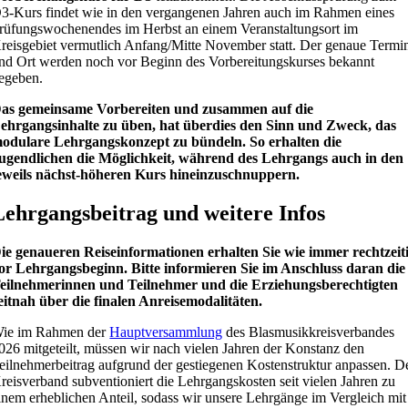
3-Kurs findet wie in den vergangenen Jahren auch im Rahmen eines
rüfungswochenendes im Herbst an einem Veranstaltungsort im
reisgebiet vermutlich Anfang/Mitte November statt. Der genaue Termi
nd Ort werden noch vor Beginn des Vorbereitungskurses bekannt
egeben.
as gemeinsame Vorbereiten und zusammen auf die
ehrgangsinhalte zu üben, hat überdies den Sinn und Zweck, das
odulare Lehrgangskonzept zu bündeln. So erhalten die
ugendlichen die Möglichkeit, während des Lehrgangs auch in den
eweils nächst-höheren Kurs hineinzuschnuppern.
Lehrgangsbeitrag und weitere Infos
ie genaueren Reiseinformationen erhalten Sie wie immer rechtzeit
or Lehrgangsbeginn. Bitte informieren Sie im Anschluss daran die
eilnehmerinnen und Teilnehmer und die Erziehungsberechtigten
eitnah über die finalen Anreisemodalitäten.
ie im Rahmen der
Hauptversammlung
des Blasmusikkreisverbandes
026 mitgeteilt, müssen wir nach vielen Jahren der Konstanz den
eilnehmerbeitrag aufgrund der gestiegenen Kostenstruktur anpassen. D
reisverband subventioniert die Lehrgangskosten seit vielen Jahren zu
inem erheblichen Anteil, sodass wir unsere Lehrgänge im Vergleich mit