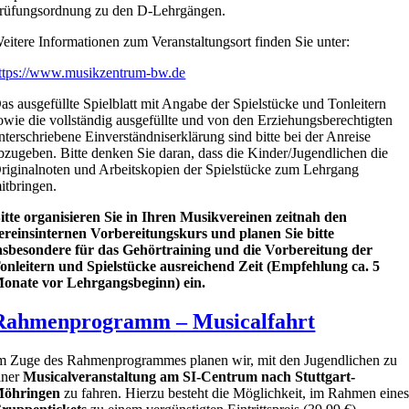
rüfungsordnung zu den D-Lehrgängen.
eitere Informationen zum Veranstaltungsort finden Sie unter:
ttps://www.musikzentrum-bw.de
as ausgefüllte Spielblatt mit Angabe der Spielstücke und Tonleitern
owie die vollständig ausgefüllte und von den Erziehungsberechtigten
nterschriebene Einverständniserklärung sind bitte bei der Anreise
bzugeben. Bitte denken Sie daran, dass die Kinder/Jugendlichen die
riginalnoten und Arbeitskopien der Spielstücke zum Lehrgang
itbringen.
itte organisieren Sie in Ihren Musikvereinen zeitnah den
ereinsinternen Vorbereitungskurs und planen Sie bitte
nsbesondere für das Gehörtraining und die Vorbereitung der
onleitern und Spielstücke ausreichend Zeit (Empfehlung ca. 5
onate vor Lehrgangsbeginn) ein.
Rahmenprogramm – Musicalfahrt
m Zuge des Rahmenprogrammes planen wir, mit den Jugendlichen zu
iner
Musicalveranstaltung am SI-Centrum nach Stuttgart-
öhringen
zu fahren. Hierzu besteht die Möglichkeit, im Rahmen eine