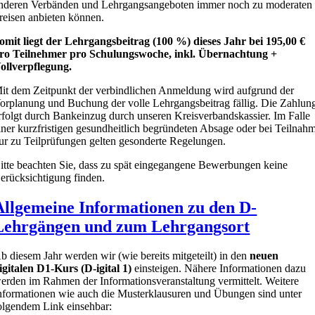
nderen Verbänden und Lehrgangsangeboten immer noch zu moderaten
reisen anbieten können.
omit liegt der Lehrgangsbeitrag (100 %) dieses Jahr bei 195,00 €
ro Teilnehmer pro Schulungswoche, inkl. Übernachtung +
ollverpflegung.
it dem Zeitpunkt der verbindlichen Anmeldung wird aufgrund der
orplanung und Buchung der volle Lehrgangsbeitrag fällig. Die Zahlun
rfolgt durch Bankeinzug durch unseren Kreisverbandskassier. Im Falle
iner kurzfristigen gesundheitlich begründeten Absage oder bei Teilnah
ur zu Teilprüfungen gelten gesonderte Regelungen.
itte beachten Sie, dass zu spät eingegangene Bewerbungen keine
erücksichtigung finden.
Allgemeine Informationen zu den D-
Lehrgängen und zum Lehrgangsort
b diesem Jahr werden wir (wie bereits mitgeteilt) in den
neuen
igitalen D1-Kurs (D-igital 1)
einsteigen. Nähere Informationen dazu
erden im Rahmen der Informationsveranstaltung vermittelt. Weitere
nformationen wie auch die Musterklausuren und Übungen sind unter
olgendem Link einsehbar: