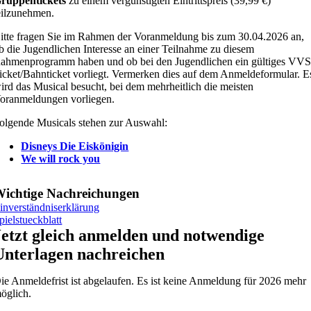
ruppentickets
zu einem vergünstigten Eintrittspreis (39,99 €)
eilzunehmen.
itte fragen Sie im Rahmen der Voranmeldung bis zum 30.04.2026 an,
b die Jugendlichen Interesse an einer Teilnahme zu diesem
ahmenprogramm haben und ob bei den Jugendlichen ein gültiges VVS
icket/Bahnticket vorliegt. Vermerken dies auf dem Anmeldeformular. E
ird das Musical besucht, bei dem mehrheitlich die meisten
oranmeldungen vorliegen.
olgende Musicals stehen zur Auswahl:
Disneys Die Eiskönigin
We will rock you
ichtige Nachreichungen
inverständniserklärung
pielstueckblatt
Jetzt gleich anmelden und notwendige
Unterlagen nachreichen
ie Anmeldefrist ist abgelaufen. Es ist keine Anmeldung für 2026 mehr
öglich.