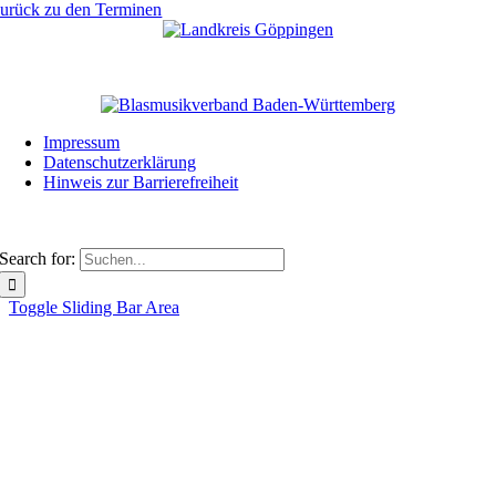
urück zu den Terminen
Unser Partner
Impressum
Datenschutzerklärung
Hinweis zur Barrierefreiheit
© 2026 BMKV GP
Search for:
Toggle Sliding Bar Area
Startseite
Über uns
Vorstand
Ehrenmitglieder
Neuigkeiten
Termine
Lehrgänge
Services für Mitglieder
Login COMMUSIC
Schule & Verein
Versicherungen
GEMA
Künstlersozialkasse
Anträge Ehrungen
Vereine
Links
Archiv