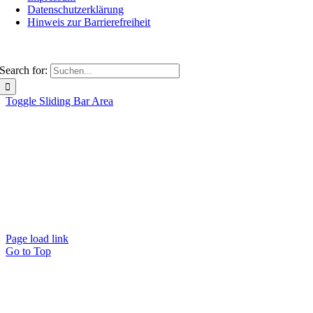
Datenschutzerklärung
Hinweis zur Barrierefreiheit
© 2026 BMKV GP
Search for:
Toggle Sliding Bar Area
Startseite
Über uns
Vorstand
Ehrenmitglieder
Neuigkeiten
Termine
Lehrgänge
Services für Mitglieder
Login COMMUSIC
Schule & Verein
Versicherungen
GEMA
Künstlersozialkasse
Anträge Ehrungen
Vereine
Links
Archiv
Page load link
Go to Top