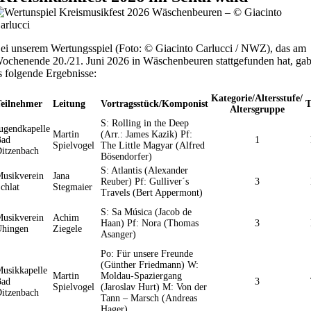
ei unserem Wertungsspiel (Foto: © Giacinto Carlucci / NWZ), das am
ochenende 20./21. Juni 2026 in Wäschenbeuren stattgefunden hat, ga
s folgende Ergebnisse:
Kategorie/Altersstufe/
Teilnehmer
Leitung
Vortragsstück/Komponist
Altersgruppe
S: Rolling in the Deep
ugendkapelle
Martin
(Arr.: James Kazik) Pf:
Bad
1
Spielvogel
The Little Magyar (Alfred
itzenbach
Bösendorfer)
S: Atlantis (Alexander
usikverein
Jana
Reuber) Pf: Gulliver´s
3
chlat
Stegmaier
Travels (Bert Appermont)
S: Sa Música (Jacob de
usikverein
Achim
Haan) Pf: Nora (Thomas
3
Uhingen
Ziegele
Asanger)
Po: Für unsere Freunde
(Günther Friedmann) W:
usikkapelle
Martin
Moldau-Spaziergang
Bad
3
Spielvogel
(Jaroslav Hurt) M: Von der
itzenbach
Tann – Marsch (Andreas
Hager)