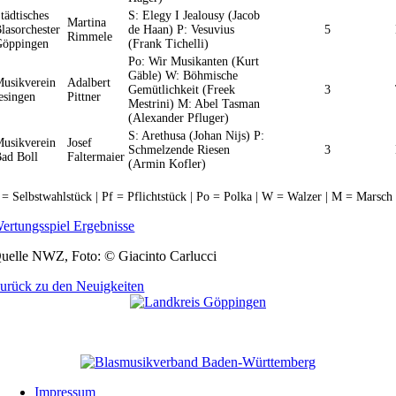
tädtisches
S: Elegy I Jealousy (Jacob
Martina
lasorchester
de Haan) P: Vesuvius
5
Rimmele
Göppingen
(Frank Tichelli)
Po: Wir Musikanten (Kurt
Gäble) W: Böhmische
usikverein
Adalbert
Gemütlichkeit (Freek
3
esingen
Pittner
Mestrini) M: Abel Tasman
(Alexander Pfluger)
S: Arethusa (Johan Nijs) P:
usikverein
Josef
Schmelzende Riesen
3
ad Boll
Faltermaier
(Armin Kofler)
 = Selbstwahlstück | Pf = Pflichtstück | Po = Polka | W = Walzer | M = Marsch
ertungsspiel Ergebnisse
uelle NWZ, Foto: © Giacinto Carlucci
urück zu den Neuigkeiten
Unser Partner
Impressum